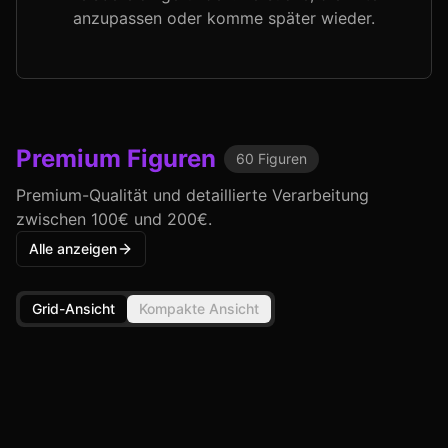
anzupassen oder komme später wieder.
Premium
Figuren
60
Figuren
Premium-Qualität und detaillierte Verarbeitung
zwischen 100€ und 200€.
Alle anzeigen
Grid-Ansicht
Kompakte Ansicht
Excellent Model RAHDX G.A.NEO Mobile Suit
Gundam UC Marida Cruz (PVC Figure)