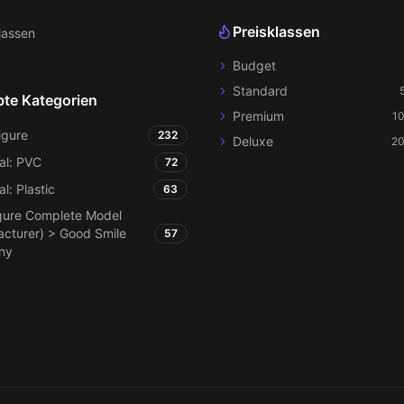
Preisklassen
lassen
Budget
Standard
bte Kategorien
Premium
1
igure
232
Deluxe
20
al: PVC
72
al: Plastic
63
gure Complete Model
cturer) > Good Smile
57
ny