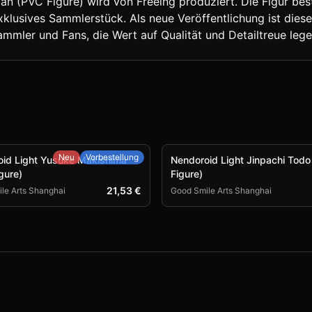
n (PVC Figure) wird von Freeing produziert. Die Figur best
klusives Sammlerstück. Als neue Veröffentlichung ist diese F
ammler und Fans, die Wert auf Qualität und Detailtreue lege
Neu
Vorbestellung
id Light Yusuke Makishima
Nendoroid Light Jinpachi Todo
gure)
Figure)
21,53 €
le Arts Shanghai
Good Smile Arts Shanghai