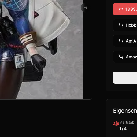
1999.
Next slide
Hobb
AmiA
Amaz
Eigensch
Maßstab
1/4