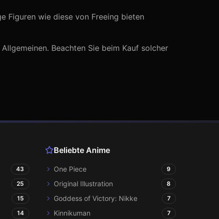
ge Figuren wie diese von
Freeing
bieten
 Allgemeinen
. Beachten Sie beim Kauf solcher
Beliebte Anime
One Piece
43
9
Original Illustration
25
8
Goddess of Victory: Nikke
15
7
Kinnikuman
14
7