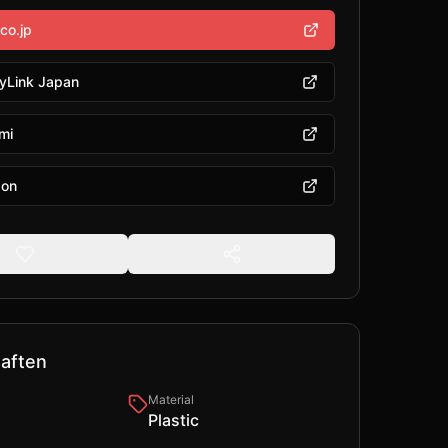
co.jp
yLink Japan
mi
on
aften
Material
Plastic