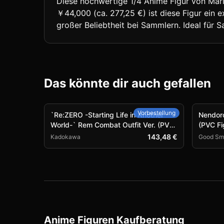
Diese hochwertige 1/4 Anime Figur von Maria
￥44,000 (ca. 277,25 €) ist diese Figur ein ex
großer Beliebtheit bei Sammlern. Ideal für S
Das könnte dir auch gefallen
Vorbestellung
`Re:ZERO -Starting Life in Another
Nendoro
World-` Rem Combat Outfit Ver. (PVC
(PVC Fi
Figure)
143,48 €
Kadokawa
Good Smi
Anime Figuren Kaufberatung