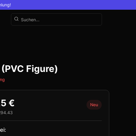
mlung!
 (PVC Figure)
ing
25 €
Neu
294.43
ei: