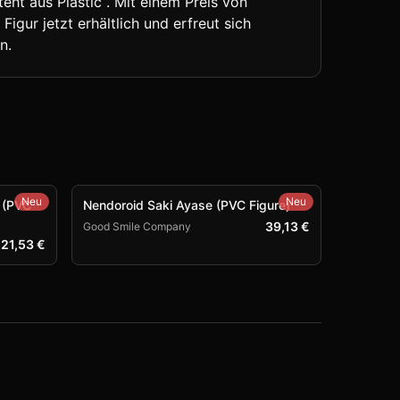
eht aus Plastic . Mit einem Preis von
igur jetzt erhältlich und erfreut sich
n.
Neu
Neu
 (PVC
Nendoroid Saki Ayase (PVC Figure)
39,13 €
Good Smile Company
21,53 €