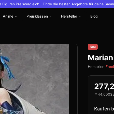
 Figuren Preisvergleich -
Finde die besten Angebote für deine Sam
Anime
Preisklassen
Hersteller
Blog
Neu
Marian
Hersteller:
Free
277,
￥44,000
$
Kaufen b