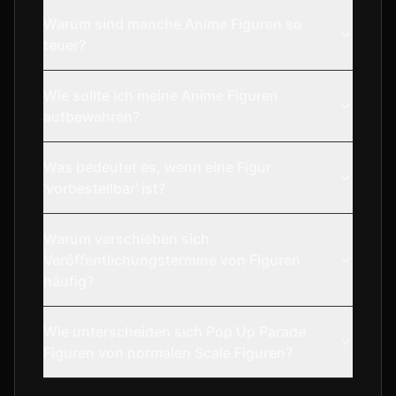
Warum sind manche Anime Figuren so
teuer?
Wie sollte ich meine Anime Figuren
aufbewahren?
Was bedeutet es, wenn eine Figur
'vorbestellbar' ist?
Warum verschieben sich
Veröffentlichungstermine von Figuren
häufig?
Wie unterscheiden sich Pop Up Parade
Figuren von normalen Scale Figuren?