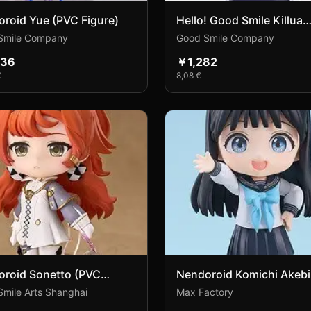
roid Yue (PVC Figure)
Hello! Good Smile Killua
Zoldyck (PVC Figure)
Smile Company
Good Smile Company
836
￥1,282
€
8,08 €
roid Sonetto (PVC
Nendoroid Komichi Akebi
e)
Figure)
mile Arts Shanghai
Max Factory