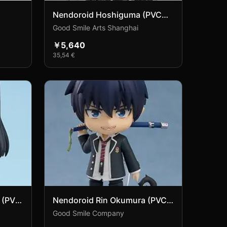
Nendoroid Hoshiguma (PVC
Figure)
Good Smile Arts Shanghai
￥5,640
35,54 €
 (PVC
Nendoroid Rin Okumura (PVC
Figure)
Good Smile Company