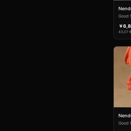
Nendo
Good 
￥6,
43,07 
Nendo
Figur
Good S