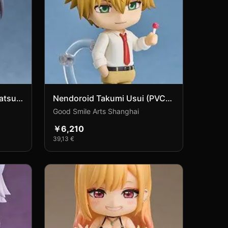
atsu
Nendoroid Takumi Usui (PVC
Figure)
Good Smile Arts Shanghai
￥6,210
39,13 €