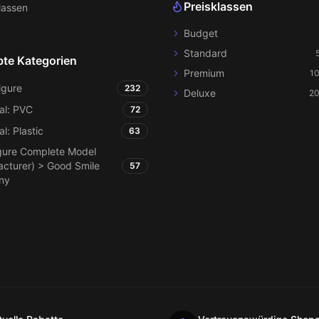
Preisklassen
lassen
Budget
Standard
bte Kategorien
Premium
1
igure
232
Deluxe
20
al: PVC
72
al: Plastic
63
gure Complete Model
cturer) > Good Smile
57
ny