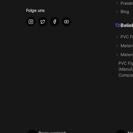
Preisk
Folge uns
Blog
Belie
PVC F
Materi
Materi
PVC Fi
(Manufa
Compa