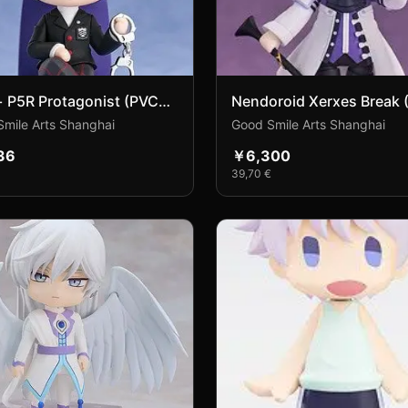
 P5R Protagonist (PVC
Nendoroid Xerxes Break 
e)
Figure)
mile Arts Shanghai
Good Smile Arts Shanghai
36
￥6,300
39,70 €