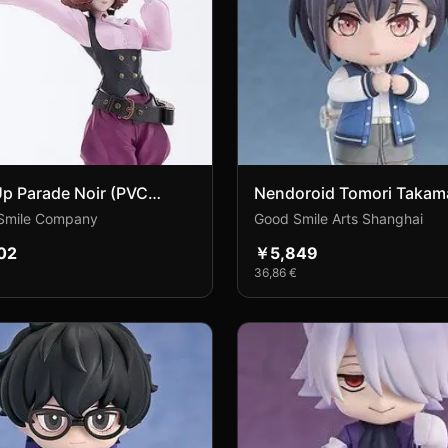
p Parade Noir (PVC
Nendoroid Tomori Takam
e)
(PVC Figure)
Smile Company
Good Smile Arts Shanghai
02
￥5,849
36,86 €