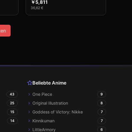
￥5,811
36,62 €
gen
Beliebte Anime
One Piece
43
9
Original Illustration
25
8
Goddess of Victory: Nikke
15
7
Kinnikuman
14
7
LittleArmory
6