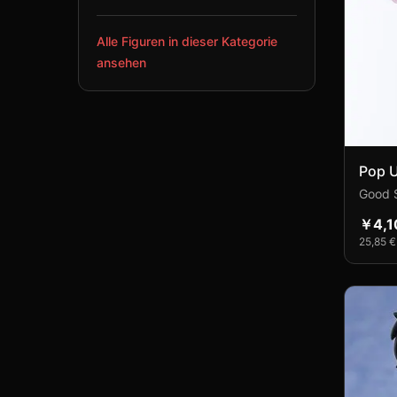
Alle Figuren in dieser Kategorie
ansehen
Pop U
Figur
Good 
￥4,1
25,85 €