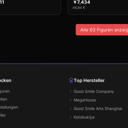
11
￥7,434
46,84 €
Alle
63
Figuren anzei
ecken
Top Hersteller
iguren
Good Smile Company
iten
MegaHouse
tellungen
Good Smile Arts Shanghai
ller
Kotobukiya