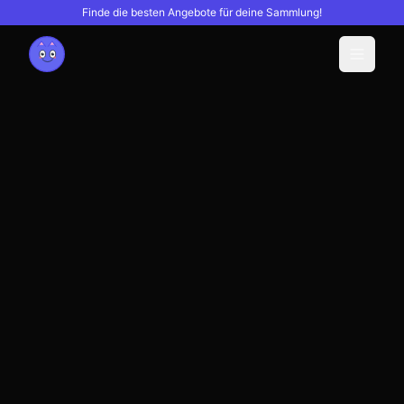
Finde die besten Angebote für deine Sammlung!
Menu
Willkommen bei
Otaku Base
Anime-Figuren