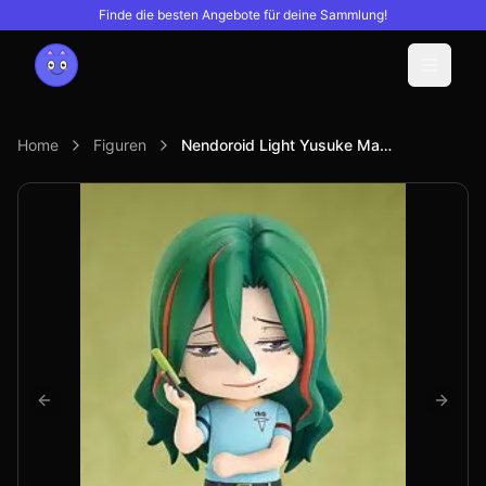
Finde die besten Angebote für deine Sammlung!
Menu
Home
Figuren
Nendoroid Light Yusuke Makishima (PVC Figure)
Previous slide
Next s