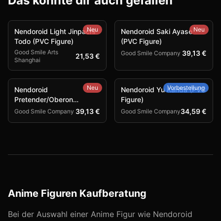
Das könnte dir auch gefallen
Neu
Neu
Nendoroid Light Jinpachi
Nendoroid Saki Ayase
Todo (PVC Figure)
(PVC Figure)
Good Smile Arts
39,13 €
Good Smile Company
21,53 €
Shanghai
Neu
Vorbestellung
Nendoroid
Nendoroid Yu Kanda (PVC
Pretender/Oberon
Figure)
Vortigern (PVC Figure)
39,13 €
34,59 €
Good Smile Company
Good Smile Company
Anime Figuren Kaufberatung
Bei der Auswahl einer Anime Figur wie
Nendoroid