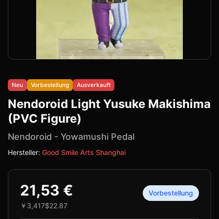
Neu
Vorbestellung
Ausverkauft
Nendoroid Light Yusuke Makishima
(PVC Figure)
Nendoroid
-
Yowamushi Pedal
Hersteller:
Good Smile Arts Shanghai
21,53 €
Vorbestellung
￥3,417
$22.87