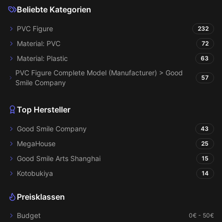
Beliebte Kategorien
PVC Figure
232
Material: PVC
72
Material: Plastic
63
PVC Figure Complete Model (Manufacturer) > Good
57
Smile Company
Top Hersteller
Good Smile Company
43
MegaHouse
25
Good Smile Arts Shanghai
15
Kotobukiya
14
Preisklassen
Budget
0€ - 50€