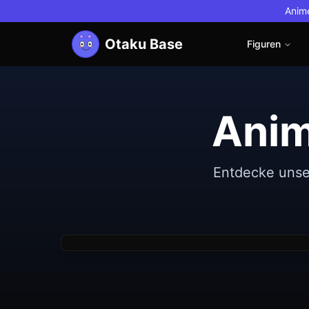
Anime
Otaku Base
Figuren
Anim
Neu
Good Smile Company
Non
Entdecke unse
Nendoroid Pretender/Oberon Vortigern
Figure)
€39.13