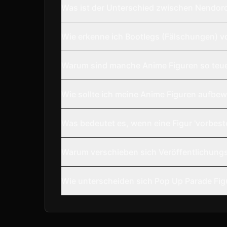
Was ist der Unterschied zwischen Nendor
Wie erkenne ich Bootlegs (Fälschungen) v
Warum sind manche Anime Figuren so teu
Wie sollte ich meine Anime Figuren aufbe
Was bedeutet es, wenn eine Figur 'vorbestel
Warum verschieben sich Veröffentlichungs
Wie unterscheiden sich Pop Up Parade Fig