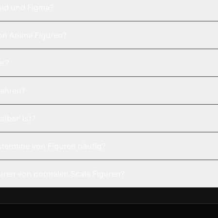
oid und Figma?
on Anime Figuren?
er?
wahren?
lbar' ist?
termine von Figuren häufig?
uren von normalen Scale Figuren?