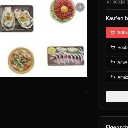
￥1,000
$6.
Next slide
Kaufen b
1999.
Hobb
AmiA
Amaz
Eigensch