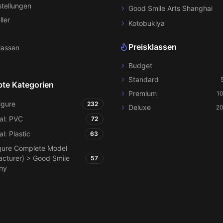
tellungen
Good Smile Arts Shanghai
ller
Kotobukiya
Preisklassen
lassen
Budget
Standard
bte Kategorien
Premium
1
igure
232
Deluxe
20
al: PVC
72
al: Plastic
63
gure Complete Model
cturer) > Good Smile
57
ny