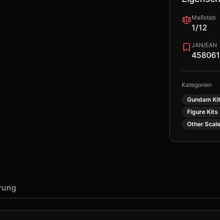
Maßstab
1/12
JAN/EAN
458061
Kategorien
Gundam Kit
Figure Kits
Other Scale
erung