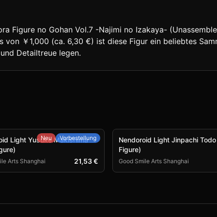
ra Figure no Gohan Vol.7 -Najimi no Izakaya- (Unassembled K
s von ￥1,000 (ca. 6,30 €) ist diese Figur ein beliebtes Sa
und Detailtreue legen.
Neu
Vorbestellung
id Light Yusuke Makishima
Nendoroid Light Jinpachi Todo
gure)
Figure)
21,53 €
le Arts Shanghai
Good Smile Arts Shanghai