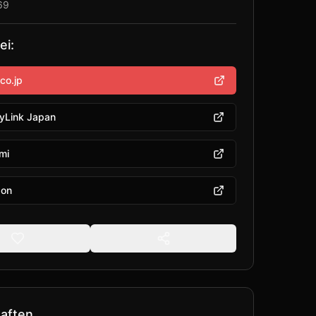
69
ei:
co.jp
yLink Japan
mi
on
aften