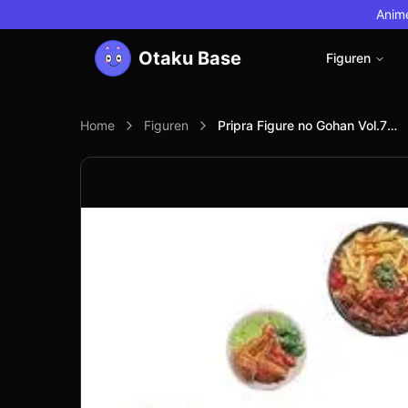
Anime
Otaku Base
Figuren
Home
Figuren
Pripra Figure no Gohan Vol.7 -Najimi no Izakaya- (Unassembled Kit)