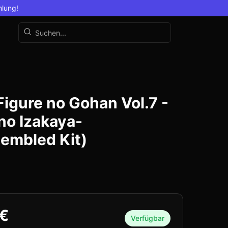
mlung!
Figure no Gohan Vol.7 -
no Izakaya-
embled Kit)
 €
Verfügbar