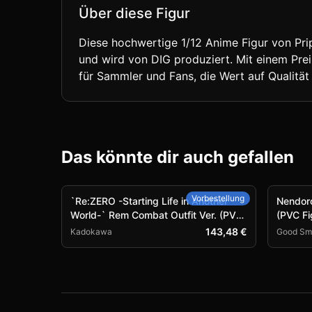
Über diese Figur
Diese hochwertige 1/12 Anime Figur von Prip
und wird von DIG produziert. Mit einem Prei
für Sammler und Fans, die Wert auf Qualität 
Das könnte dir auch gefallen
Vorbestellung
`Re:ZERO -Starting Life in Another
Nendoro
World-` Rem Combat Outfit Ver. (PVC
(PVC Fi
Figure)
143,48 €
Kadokawa
Good Smi