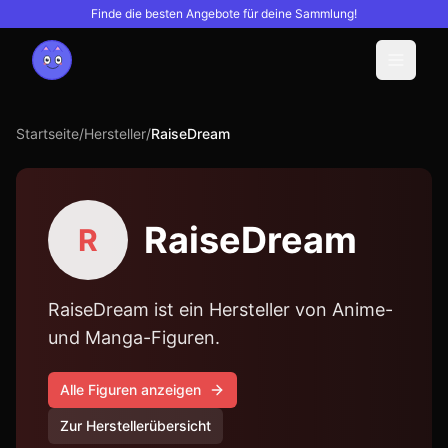
Finde die besten Angebote für deine Sammlung!
Menu
Startseite
/
Hersteller
/
RaiseDream
RaiseDream
R
RaiseDream ist ein Hersteller von Anime-
und Manga-Figuren.
Alle Figuren anzeigen
Zur Herstellerübersicht