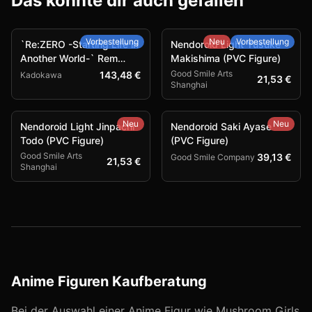
Das könnte dir auch gefallen
Vorbestellung
Neu
Vorbestellung
`Re:ZERO -Starting Life in
Nendoroid Light Yusuke
Another World-` Rem
Makishima (PVC Figure)
Combat Outfit Ver. (PVC
Good Smile Arts
143,48 €
Kadokawa
21,53 €
Shanghai
Figure)
Neu
Neu
Nendoroid Light Jinpachi
Nendoroid Saki Ayase
Todo (PVC Figure)
(PVC Figure)
Good Smile Arts
39,13 €
Good Smile Company
21,53 €
Shanghai
Anime Figuren Kaufberatung
Bei der Auswahl einer Anime Figur wie
Mushroom Girls