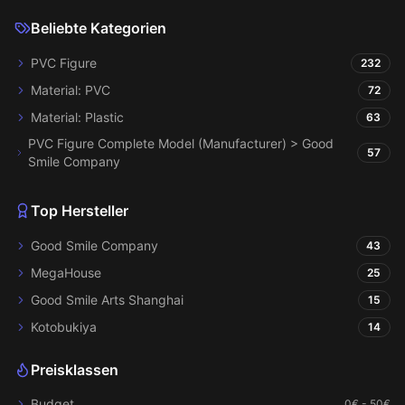
Beliebte Kategorien
PVC Figure
232
Material: PVC
72
Material: Plastic
63
PVC Figure Complete Model (Manufacturer) > Good
57
Smile Company
Top Hersteller
Good Smile Company
43
MegaHouse
25
Good Smile Arts Shanghai
15
Kotobukiya
14
Preisklassen
Budget
0€ - 50€