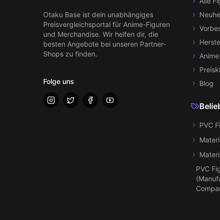
Alle F
Otaku Base
ist dein unabhängiges
Neuhe
Preisvergleichsportal für Anime-Figuren
Vorbes
und Merchandise. Wir helfen dir, die
Herste
besten Angebote bei unseren Partner-
Shops zu finden.
Anime
Preisk
Folge uns
Blog
Belie
PVC F
Materi
Materi
PVC Fi
(Manufa
Compa