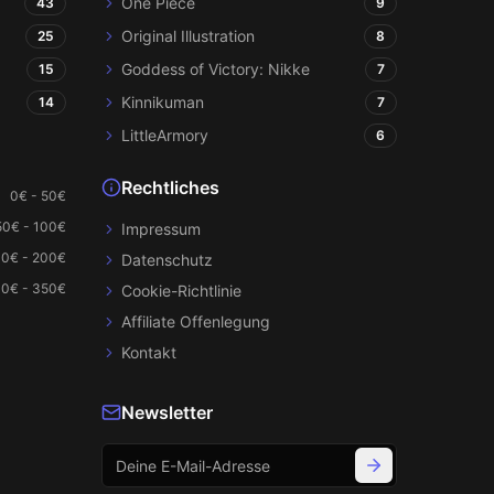
One Piece
43
9
Original Illustration
25
8
Goddess of Victory: Nikke
15
7
Kinnikuman
14
7
LittleArmory
6
Rechtliches
0€ - 50€
50€ - 100€
Impressum
00€ - 200€
Datenschutz
0€ - 350€
Cookie-Richtlinie
Affiliate Offenlegung
Kontakt
Newsletter