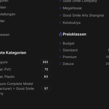
iguren
Good Smile Company
iten
MegaHouse
tellungen
Good Smile Arts Shanghai
ller
Kotobukiya
Preisklassen
lassen
Budget
Standard
bte Kategorien
Premium
1
igure
232
Deluxe
20
al: PVC
72
al: Plastic
63
gure Complete Model
cturer) > Good Smile
57
ny