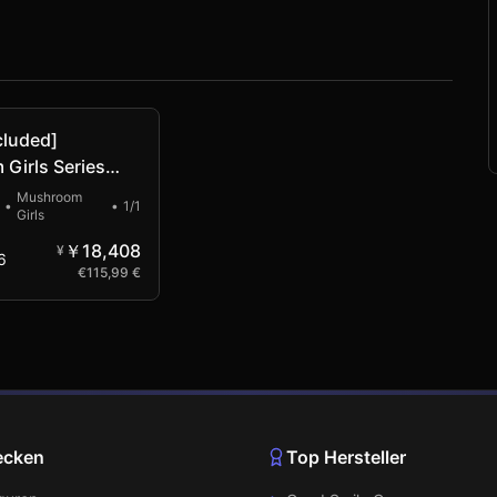
Vorbestellung
cluded]
Girls Series
asmius
Mushroom
•
•
1/1
Girls
ephalus (PVC
￥18,408
¥
6
€
115,99 €
ecken
Top Hersteller