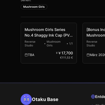
Mushroom Girls
Vorbestellung
Mushroom Girls Series
[Bonus In
No.4 Shaggy Ink Cap (PVC
Mushroom 
Figure)
No.6 Mar
Reverse
Mushroom
Reverse
•
•
1/1
Studio
Girls
Studio
Haematoc
Figure)
￥17,700
¥
TBA
März 202
€
111,53 €
Entd
Otaku Base