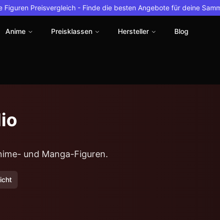
 Figuren Preisvergleich -
Finde die besten Angebote für deine Sam
Anime
Preisklassen
Hersteller
Blog
io
 Anime- und Manga-Figuren.
icht