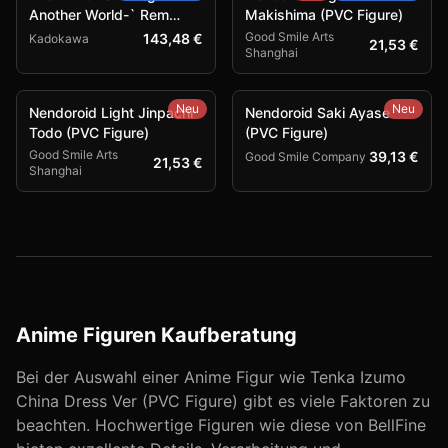
Another World-` Rem
Makishima (PVC Figure)
Combat Outfit Ver. (PVC
Good Smile Arts
143,48 €
Kadokawa
21,53 €
Shanghai
Figure)
Neu
Neu
Nendoroid Light Jinpachi
Nendoroid Saki Ayase
Todo (PVC Figure)
(PVC Figure)
Good Smile Arts
39,13 €
Good Smile Company
21,53 €
Shanghai
Anime Figuren Kaufberatung
Bei der Auswahl einer Anime Figur wie
Tenka Izumo
China Dress Ver (PVC Figure)
gibt es viele Faktoren zu
beachten. Hochwertige Figuren wie diese von
BellFine