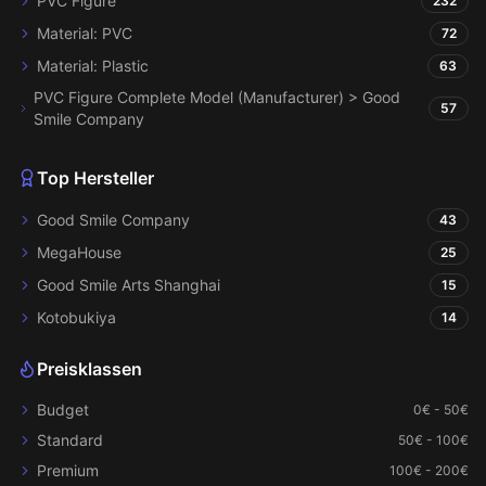
PVC Figure
232
Material: PVC
72
Material: Plastic
63
PVC Figure Complete Model (Manufacturer) > Good
57
Smile Company
Top Hersteller
Good Smile Company
43
MegaHouse
25
Good Smile Arts Shanghai
15
Kotobukiya
14
Preisklassen
Budget
0€ - 50€
Standard
50€ - 100€
Premium
100€ - 200€