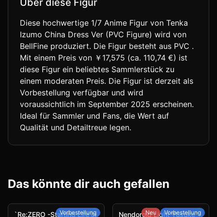
Über diese Figur
Diese hochwertige 1/7 Anime Figur von Tenka
Izumo China Dress Ver (PVC Figure) wird von
BellFine produziert. Die Figur besteht aus PVC .
Mit einem Preis von ￥17,575 (ca. 110,74 €) ist
diese Figur ein beliebtes Sammlerstück zu
einem moderaten Preis. Die Figur ist derzeit als
Vorbestellung verfügbar und wird
voraussichtlich im September 2025 erscheinen.
Ideal für Sammler und Fans, die Wert auf
Qualität und Detailtreue legen.
Das könnte dir auch gefallen
Vorbestellung
Neu
Vorbestellung
`Re:ZERO -Starting Life in
Nendoroid Light Yusuke