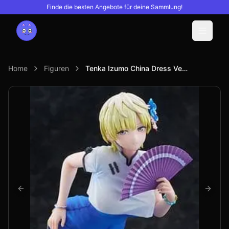
Finde die besten Angebote für deine Sammlung!
Menu
Home
Figuren
Tenka Izumo China Dress Ver (PVC Figure)
Previous slide
Next s