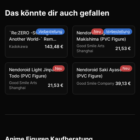
Das könnte dir auch gefallen
Vorbestellung
Neu
Vorbestellung
`Re:ZERO -Starting Life in
Nendoroid Light Yusuke
Another World-` Rem
Makishima (PVC Figure)
Combat Outfit Ver. (PVC
Good Smile Arts
143,48 €
Kadokawa
21,53 €
Shanghai
Figure)
Neu
Neu
Nendoroid Light Jinpachi
Nendoroid Saki Ayase
Todo (PVC Figure)
(PVC Figure)
Good Smile Arts
39,13 €
Good Smile Company
21,53 €
Shanghai
Anime Figuren Kaufberatung