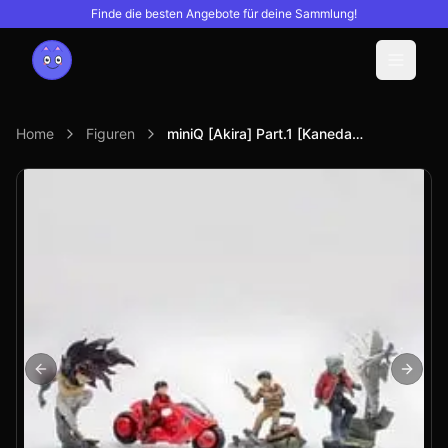
Finde die besten Angebote für deine Sammlung!
Menu
Home
Figuren
miniQ [Akira] Part.1 [Kaneda] (Set of 6) (Completed)
Previous slide
Next s