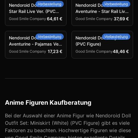
Vorbestellung
Vorbestellung
Nendoroid Doll Aventurine:
Nendoroid Doll Outfit Set:
Star Rail Live Ver. (PVC
Aventurine - Star Rail Live
Figure)
Ver. (PVC Figure)
64,61 €
37,69 €
Good Smile Company
Good Smile Company
Vorbestellung
Vorbestellung
Nendoroid Doll Outfit Set:
Nendoroid Doll Shinji Ikari
Aventurine - Pajamas Ver.
(PVC Figure)
(PVC Figure)
17,23 €
48,46 €
Good Smile Company
Good Smile Company
Anime Figuren Kaufberatung
Bei der Auswahl einer Anime Figur wie
Nendoroid Doll
Outfit Set: Miniskirt (White) (PVC Figure)
gibt es viele
Faktoren zu beachten. Hochwertige Figuren wie diese
von
Good Smile Company
bieten exzellente Details,