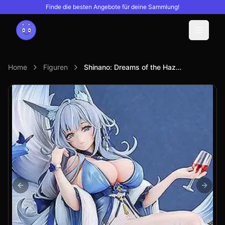
Finde die besten Angebote für deine Sammlung!
Menu
Home
Figuren
Shinano: Dreams of the Hazy Moon (PVC Figure)
Previous slide
Next s