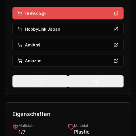
1999.co.jp
HobbyLink Japan
AmiAmi
Amazon
Eigenschaften
Maßstab
Material
1/7
Plastic