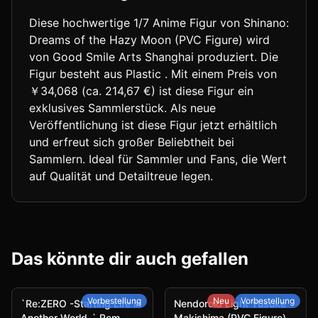
Diese hochwertige 1/7 Anime Figur von Shinano:
Dreams of the Hazy Moon (PVC Figure) wird
von Good Smile Arts Shanghai produziert. Die
Figur besteht aus Plastic . Mit einem Preis von
￥34,068 (ca. 214,67 €) ist diese Figur ein
exklusives Sammlerstück. Als neue
Veröffentlichung ist diese Figur jetzt erhältlich
und erfreut sich großer Beliebtheit bei
Sammlern. Ideal für Sammler und Fans, die Wert
auf Qualität und Detailtreue legen.
Das könnte dir auch gefallen
Vorbestellung
Neu
Vorbestellung
`Re:ZERO -Starting Life in
Nendoroid Light Yusuke
Another World-` Rem
Makishima (PVC Figure)