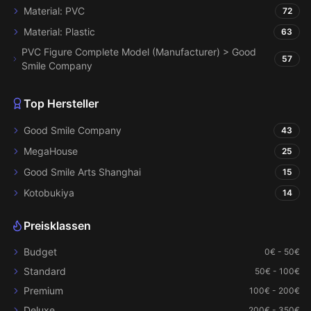
Material: PVC
72
Material: Plastic
63
PVC Figure Complete Model (Manufacturer) > Good
57
Smile Company
Top Hersteller
Good Smile Company
43
MegaHouse
25
Good Smile Arts Shanghai
15
Kotobukiya
14
Preisklassen
Budget
0€ - 50€
Standard
50€ - 100€
Premium
100€ - 200€
Deluxe
200€ - 350€