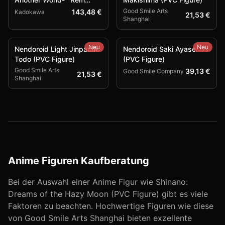
Combat Outfit Ver. (PVC
Good Smile Arts
143,48 €
Kadokawa
21,53 €
Shanghai
Figure)
Neu
Neu
Nendoroid Light Jinpachi
Nendoroid Saki Ayase
Todo (PVC Figure)
(PVC Figure)
Good Smile Arts
39,13 €
Good Smile Company
21,53 €
Shanghai
Anime Figuren Kaufberatung
Bei der Auswahl einer Anime Figur wie
Shinano:
Dreams of the Hazy Moon (PVC Figure)
gibt es viele
Faktoren zu beachten. Hochwertige Figuren wie diese
von
Good Smile Arts Shanghai
bieten exzellente