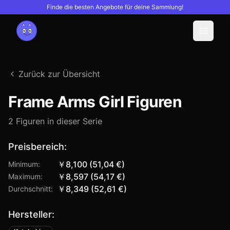
Finde die besten Angebote für deine Sammlung!
Menu
Zurück zur Übersicht
Frame Arms Girl
Figuren
2
Figuren in dieser Serie
Preisbereich:
￥8,100
(
51,04 €
)
Minimum:
￥8,597
(
54,17 €
)
Maximum:
￥8,349
(
52,61 €
)
Durchschnitt:
Hersteller: