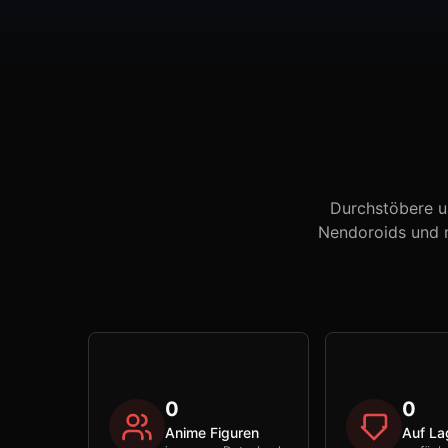
Durchstöbere u
Nendoroids und m
0
0
Anime Figuren
Auf La