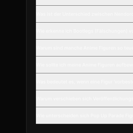
Was ist der Unterschied zwischen Nendor
Wie erkenne ich Bootlegs (Fälschungen) v
Warum sind manche Anime Figuren so teu
Wie sollte ich meine Anime Figuren aufbe
Was bedeutet es, wenn eine Figur 'vorbestel
Warum verschieben sich Veröffentlichungs
Wie unterscheiden sich Pop Up Parade Fig