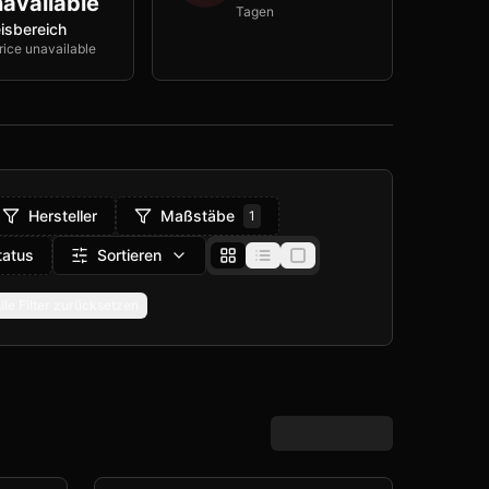
available
Tagen
isbereich
rice unavailable
Hersteller
Maßstäbe
1
tatus
Sortieren
lle Filter zurücksetzen
e filter