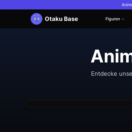
Anime
Otaku Base
Figuren
Anim
Neu
Good Smile Company
Non
Entdecke unse
Nendoroid Pretender/Oberon Vortigern
Figure)
€39.13