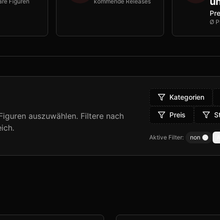
un
are Figuren
kommende Releases
Pre
Ø P
Kategorien
Preis
S
iguren auszuwählen. Filtere nach
ich.
Aktive Filter:
non
A
Remov