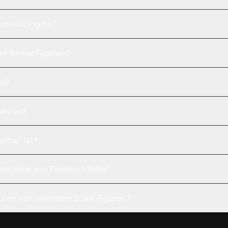
oid und Figma?
on Anime Figuren?
er?
wahren?
lbar' ist?
termine von Figuren häufig?
uren von normalen Scale Figuren?