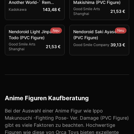
Another World-` Rem
Makishima (PVC Figure)
Combat Outfit Ver. (PVC
Good Smile Arts
143,48 €
Kadokawa
21,53 €
Shanghai
Figure)
Neu
Neu
Nendoroid Light Jinpachi
Nendoroid Saki Ayase
Todo (PVC Figure)
(PVC Figure)
Good Smile Arts
39,13 €
Good Smile Company
21,53 €
Shanghai
Anime Figuren Kaufberatung
Bei der Auswahl einer Anime Figur wie
Ippo
Makunouchi -Fighting Pose- Ver. Damage (PVC Figure)
gibt es viele Faktoren zu beachten. Hochwertige
Figuren wie diese von
Orca Toys
bieten exzellente