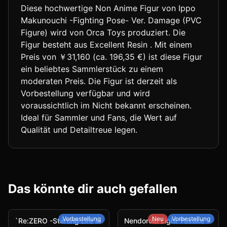
Diese hochwertige Non Anime Figur von Ippo
Makunouchi -Fighting Pose- Ver. Damage (PVC
Figure) wird von Orca Toys produziert. Die
Figur besteht aus Excellent Resin . Mit einem
Preis von ￥31,160 (ca. 196,35 €) ist diese Figur
ein beliebtes Sammlerstück zu einem
moderaten Preis. Die Figur ist derzeit als
Vorbestellung verfügbar und wird
voraussichtlich im Nicht bekannt erscheinen.
Ideal für Sammler und Fans, die Wert auf
Qualität und Detailtreue legen.
Das könnte dir auch gefallen
Vorbestellung
Neu
Vorbestellung
`Re:ZERO -Starting Life in
Nendoroid Light Yusuke