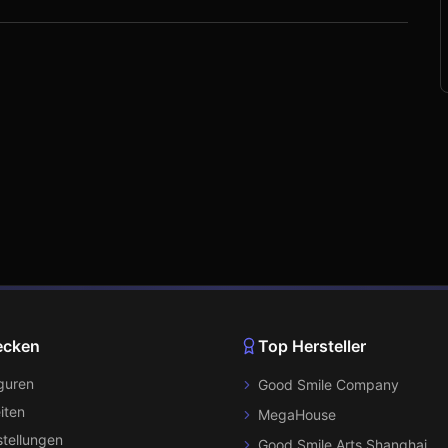
ecken
Top Hersteller
iguren
Good Smile Company
iten
MegaHouse
tellungen
Good Smile Arts Shanghai