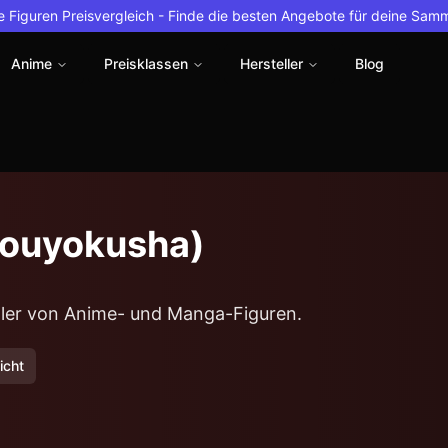
 Figuren Preisvergleich -
Finde die besten Angebote für deine Sam
Anime
Preisklassen
Hersteller
Blog
Souyokusha)
eller von Anime- und Manga-Figuren.
icht