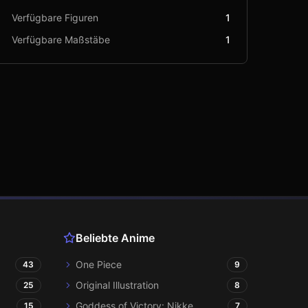
Verfügbare Figuren
1
Verfügbare Maßstäbe
1
Beliebte Anime
One Piece
43
9
Original Illustration
25
8
Goddess of Victory: Nikke
15
7