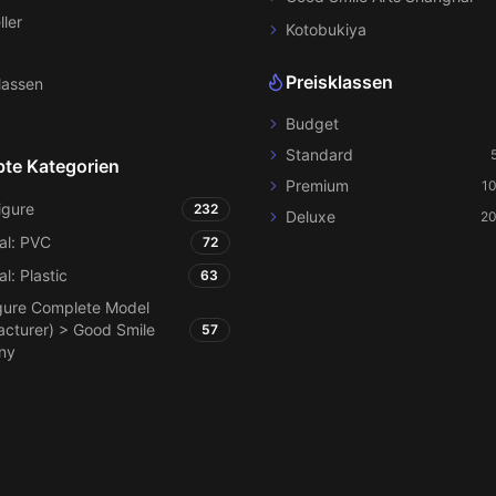
ller
Kotobukiya
Preisklassen
lassen
Budget
Standard
bte Kategorien
Premium
1
igure
232
Deluxe
20
al: PVC
72
al: Plastic
63
gure Complete Model
cturer) > Good Smile
57
ny