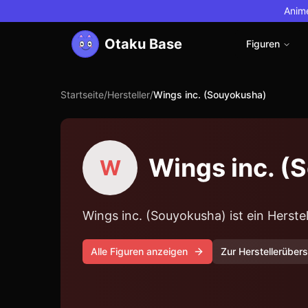
Anime
Otaku Base
Figuren
Startseite
/
Hersteller
/
Wings inc. (Souyokusha)
Wings inc. (
W
Wings inc. (Souyokusha) ist ein Herst
Alle Figuren anzeigen
Zur Herstellerübers