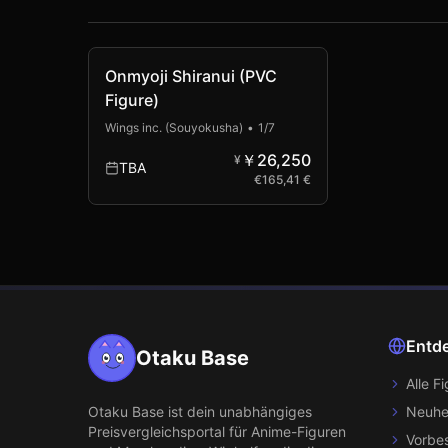
Onmyoji Shiranui (PVC
Figure)
Wings inc. (Souyokusha)
•
1/7
￥26,250
¥
TBA
€
165,41 €
Entd
Otaku Base
Alle F
Otaku Base
ist dein unabhängiges
Neuhe
Preisvergleichsportal für Anime-Figuren
Vorbes