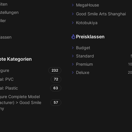
iten
MegaHouse
tellungen
Good Smile Arts Shanghai
ller
Kotobukiya
Preisklassen
lassen
Budget
Standard
bte Kategorien
Premium
1
igure
232
Deluxe
20
al: PVC
72
al: Plastic
63
gure Complete Model
cturer) > Good Smile
57
ny