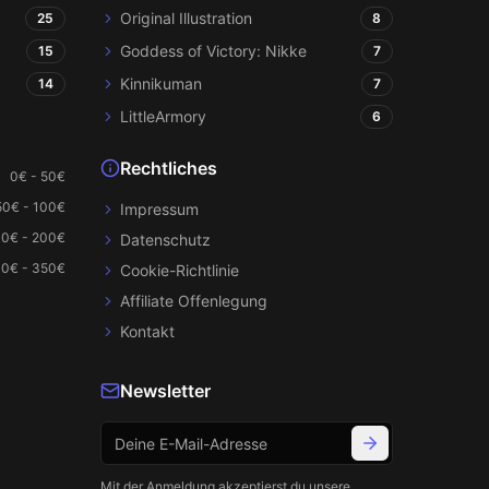
Original Illustration
25
8
Goddess of Victory: Nikke
15
7
Kinnikuman
14
7
LittleArmory
6
Rechtliches
0€ - 50€
50€ - 100€
Impressum
00€ - 200€
Datenschutz
0€ - 350€
Cookie-Richtlinie
Affiliate Offenlegung
Kontakt
Newsletter
Mit der Anmeldung akzeptierst du unsere