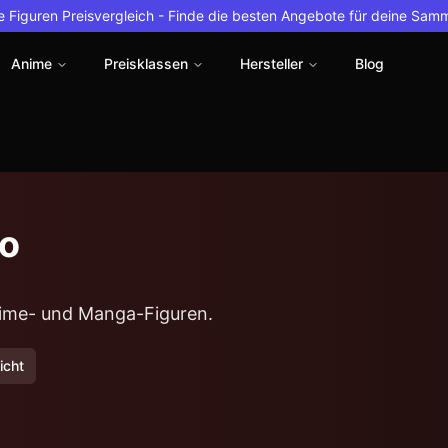
 Figuren Preisvergleich -
Finde die besten Angebote für deine Sam
Anime
Preisklassen
Hersteller
Blog
io
Anime- und Manga-Figuren.
icht