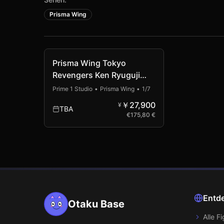
Prisma Wing
Prisma Wing Tokyo
Revengers Ken Ryuguji
(PVC Figure)
Prime 1 Studio
•
Prisma Wing
•
1/7
￥27,900
¥
TBA
€
175,80 €
Entd
Otaku Base
Alle F