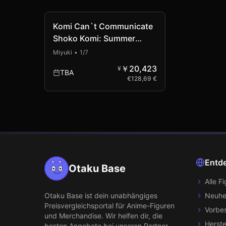
Komi Can`t Communicate
Shoko Komi: Summer
Uniform Ver. Standard
Miyuki
•
1/7
Edition (PVC Figure)
￥20,423
¥
TBA
€
128,69 €
Entd
Otaku Base
Alle F
Otaku Base
ist dein unabhängiges
Neuhe
Preisvergleichsportal für Anime-Figuren
Vorbes
und Merchandise. Wir helfen dir, die
Herste
besten Angebote bei unseren Partner-