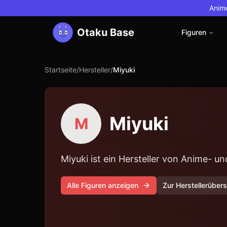
Anime
Otaku Base
Figuren
Startseite
/
Hersteller
/
Miyuki
Miyuki
M
Miyuki ist ein Hersteller von Anime- 
Alle Figuren anzeigen
Zur Herstellerübers