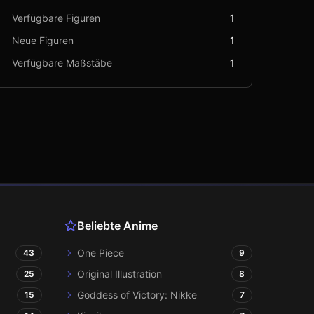
Verfügbare Figuren
1
Neue Figuren
1
Verfügbare Maßstäbe
1
Beliebte Anime
One Piece
43
9
Original Illustration
25
8
Goddess of Victory: Nikke
15
7