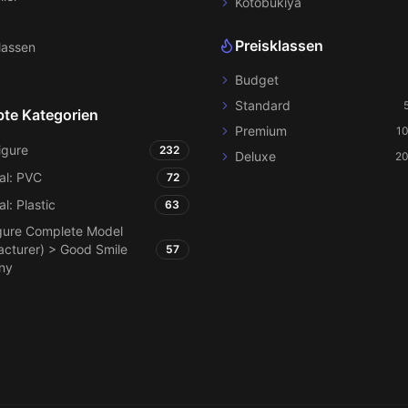
Kotobukiya
Preisklassen
lassen
Budget
Standard
bte Kategorien
Premium
1
igure
232
Deluxe
20
al: PVC
72
al: Plastic
63
gure Complete Model
cturer) > Good Smile
57
ny