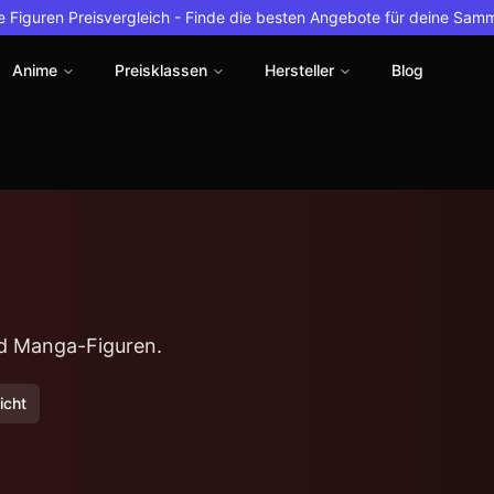
 Figuren Preisvergleich -
Finde die besten Angebote für deine Sam
Anime
Preisklassen
Hersteller
Blog
und Manga-Figuren.
icht