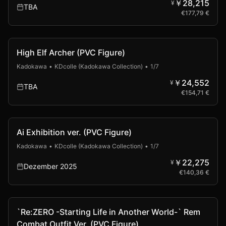
￥28,215
¥
TBA
€
177,79 €
High Elf Archer (PVC Figure)
Kadokawa
•
KDcolle (Kadokawa Collection)
•
1/7
￥24,552
¥
TBA
€
154,71 €
Vorbestellung
Ai Exhibition ver. (PVC Figure)
Kadokawa
•
KDcolle (Kadokawa Collection)
•
1/7
￥22,275
¥
Dezember 2025
€
140,36 €
Vorbestellung
`Re:ZERO -Starting Life in Another World-` Rem
Combat Outfit Ver. (PVC Figure)