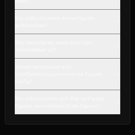
teuer?
Wie sollte ich meine Anime Figuren
aufbewahren?
Was bedeutet es, wenn eine Figur
'vorbestellbar' ist?
Warum verschieben sich
Veröffentlichungstermine von Figuren
häufig?
Wie unterscheiden sich Pop Up Parade
Figuren von normalen Scale Figuren?