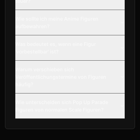
teuer?
Wie sollte ich meine Anime Figuren
aufbewahren?
Was bedeutet es, wenn eine Figur
'vorbestellbar' ist?
Warum verschieben sich
Veröffentlichungstermine von Figuren
häufig?
Wie unterscheiden sich Pop Up Parade
Figuren von normalen Scale Figuren?