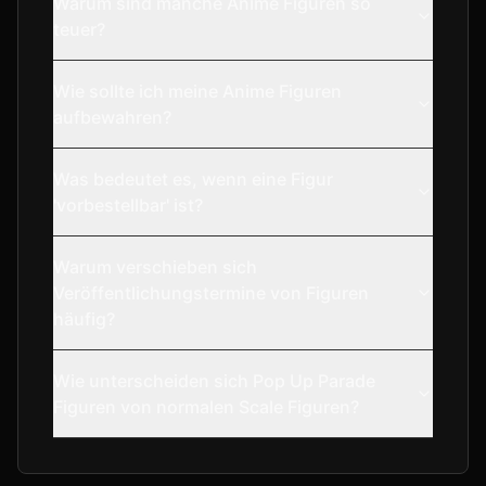
Warum sind manche Anime Figuren so
teuer?
Wie sollte ich meine Anime Figuren
aufbewahren?
Was bedeutet es, wenn eine Figur
'vorbestellbar' ist?
Warum verschieben sich
Veröffentlichungstermine von Figuren
häufig?
Wie unterscheiden sich Pop Up Parade
Figuren von normalen Scale Figuren?