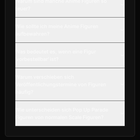
Warum sind manche Anime Figuren so
teuer?
Wie sollte ich meine Anime Figuren
aufbewahren?
Was bedeutet es, wenn eine Figur
'vorbestellbar' ist?
Warum verschieben sich
Veröffentlichungstermine von Figuren
häufig?
Wie unterscheiden sich Pop Up Parade
Figuren von normalen Scale Figuren?