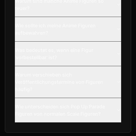
Warum sind manche Anime Figuren so
teuer?
Wie sollte ich meine Anime Figuren
aufbewahren?
Was bedeutet es, wenn eine Figur
'vorbestellbar' ist?
Warum verschieben sich
Veröffentlichungstermine von Figuren
häufig?
Wie unterscheiden sich Pop Up Parade
Figuren von normalen Scale Figuren?