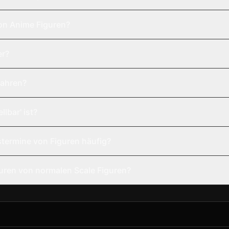
on Anime Figuren?
er?
wahren?
lbar' ist?
termine von Figuren häufig?
uren von normalen Scale Figuren?