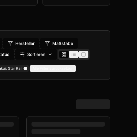
Hersteller
Maßstäbe
tatus
Sortieren
kai: Star Rail
Alle Filter zurücksetzen
Remove filter