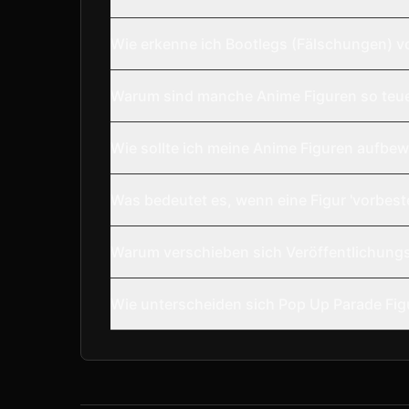
Wie erkenne ich Bootlegs (Fälschungen) v
Warum sind manche Anime Figuren so teu
Wie sollte ich meine Anime Figuren aufbe
Was bedeutet es, wenn eine Figur 'vorbestel
Warum verschieben sich Veröffentlichungs
Wie unterscheiden sich Pop Up Parade Fig