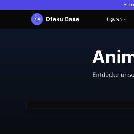
Anime
Otaku Base
Figuren
Anim
Neu
Good Smile Company
Non
Entdecke unse
Nendoroid Pretender/Oberon Vortigern
Figure)
€39.13