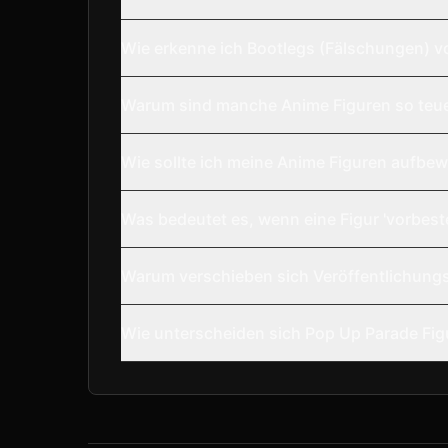
Wie erkenne ich Bootlegs (Fälschungen) v
Warum sind manche Anime Figuren so teu
Wie sollte ich meine Anime Figuren aufbe
Was bedeutet es, wenn eine Figur 'vorbestel
Warum verschieben sich Veröffentlichungs
Wie unterscheiden sich Pop Up Parade Fig