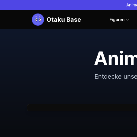
Anime
Otaku Base
Figuren
Anim
Neu
Good Smile Company
Non
Entdecke unse
Nendoroid Pretender/Oberon Vortigern
Figure)
€39.13