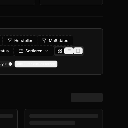
Hersteller
Maßstäbe
tatus
Sortieren
kyu!!
Alle Filter zurücksetzen
Remove filter