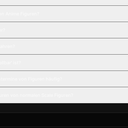
on Anime Figuren?
er?
wahren?
lbar' ist?
termine von Figuren häufig?
uren von normalen Scale Figuren?