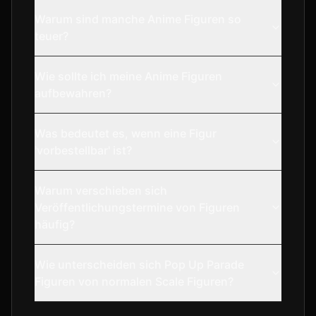
Warum sind manche Anime Figuren so
teuer?
Wie sollte ich meine Anime Figuren
aufbewahren?
Was bedeutet es, wenn eine Figur
'vorbestellbar' ist?
Warum verschieben sich
Veröffentlichungstermine von Figuren
häufig?
Wie unterscheiden sich Pop Up Parade
Figuren von normalen Scale Figuren?