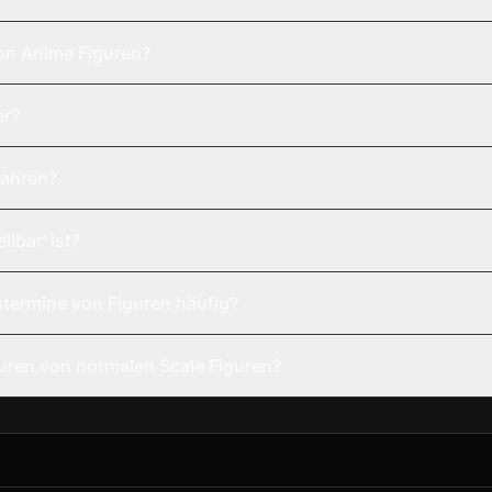
on Anime Figuren?
er?
wahren?
lbar' ist?
termine von Figuren häufig?
uren von normalen Scale Figuren?