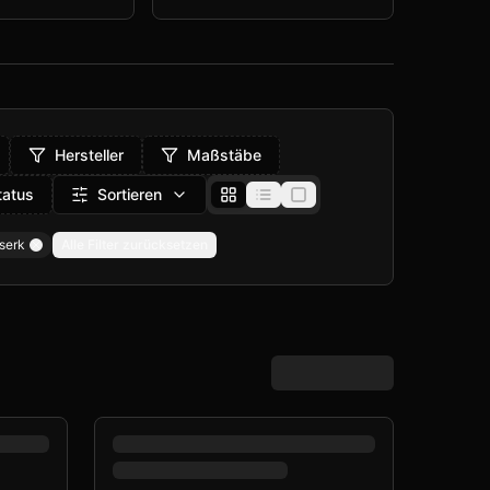
Hersteller
Maßstäbe
tatus
Sortieren
rserk
Alle Filter zurücksetzen
Remove filter