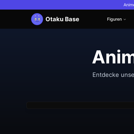
Anime
Otaku Base
Figuren
Anim
Neu
Good Smile Company
Non
Entdecke unse
Nendoroid Pretender/Oberon Vortigern
Figure)
€39.13