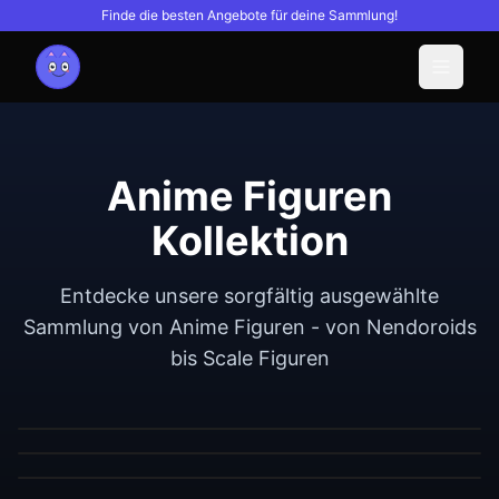
Finde die besten Angebote für deine Sammlung!
Menu
Anime Figuren
Kollektion
Entdecke unsere sorgfältig ausgewählte
Neu
Good Smile Company
Non
Sammlung von Anime Figuren - von Nendoroids
Nendoroid Pretender/Oberon Vortigern (PVC
bis Scale Figuren
Neu
Good Smile Company
Non
Figure)
Neu
Good Smile Company
Non
Hello! Good Smile Sakura Miku (PVC Figure)
€39.13
Neu
DIG
1/12
Neu
Hobbymax
1/7
Nendoroid Saki Ayase (PVC Figure)
€10.76
Pripra Figure no Buki Weapons Workshop Vol.3
Asura (PVC Figure)
€39.13
(Plastic model)
€164.08
€6.93