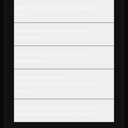
Warum sind manche Anime Figuren so
teuer?
Wie sollte ich meine Anime Figuren
aufbewahren?
Was bedeutet es, wenn eine Figur
'vorbestellbar' ist?
Warum verschieben sich
Veröffentlichungstermine von Figuren
häufig?
Wie unterscheiden sich Pop Up Parade
Figuren von normalen Scale Figuren?