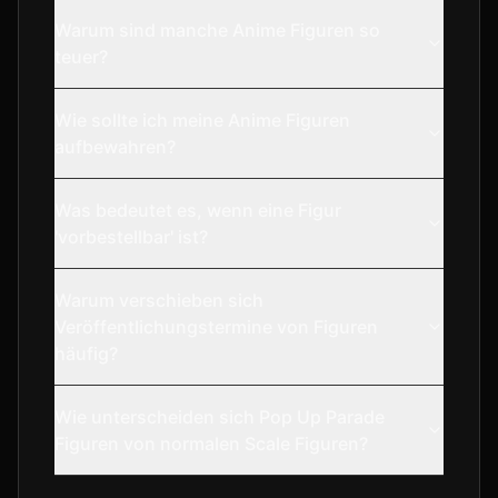
Warum sind manche Anime Figuren so
teuer?
Wie sollte ich meine Anime Figuren
aufbewahren?
Was bedeutet es, wenn eine Figur
'vorbestellbar' ist?
Warum verschieben sich
Veröffentlichungstermine von Figuren
häufig?
Wie unterscheiden sich Pop Up Parade
Figuren von normalen Scale Figuren?